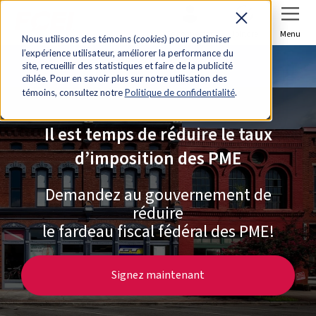
Se connecter
Joindre
Menu
Nous utilisons des témoins (
cookies
) pour optimiser
l’expérience utilisateur, améliorer la performance du
site, recueillir des statistiques et faire de la publicité
ciblée. Pour en savoir plus sur notre utilisation des
témoins, consultez notre
Politique de confidentialité
.
Il est temps de réduire le taux
d’imposition des PME
Demandez au gouvernement de
réduire
le fardeau fiscal fédéral des PME!
Signez maintenant