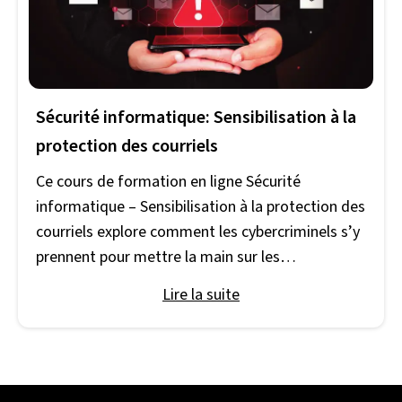
victimes avec des logiciels malveillants.
Découvrez les techniques d'hameçonnage, leurs
conséquences et les moyens de réduire le risque
d'être victime d'hameçonnage.
Sécurité informatique: Sensibilisation à la
protection des courriels
Ce cours de formation en ligne Sécurité
informatique – Sensibilisation à la protection des
courriels explore comment les cybercriminels s’y
prennent pour mettre la main sur les
renseignements personnels grâce aux courriels
Lire la suite
et pour infiltrer les ordinateurs, les appareils et
les réseaux au moyen de maliciels. Vous
apprendrez les meilleures façons de protéger
votre système de courriel et vos