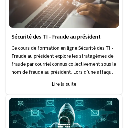
psychologique et les façons d’éviter de devenir
une victime.
Sécurité des TI - Fraude au président
Ce cours de formation en ligne Sécurité des TI -
Fraude au président explore les stratagèmes de
fraude par courriel connus collectivement sous le
nom de fraude au président. Lors d’une attaque
par fraude au président, les cybercriminels
Lire la suite
compromettent un compte de courriel
d’entreprise et usurpent l’identité du propriétaire
du compte de courriel pour tromper l’entreprise,
ses clients, ses partenaires et/ou ses employés
pour les inciter à envoyer de l’argent ou des