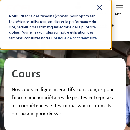
Se connecter
Joindre
Menu
Nous utilisons des témoins (
cookies
) pour optimiser
l’expérience utilisateur, améliorer la performance du
Accueil
Des formations conçues pour votre PME
site, recueillir des statistiques et faire de la publicité
ciblée. Pour en savoir plus sur notre utilisation des
Cours
témoins, consultez notre
Politique de confidentialité
.
Cours
Nos cours en ligne interactifs sont conçus pour
fournir aux propriétaires de petites entreprises
les compétences et les connaissances dont ils
ont besoin pour réussir.