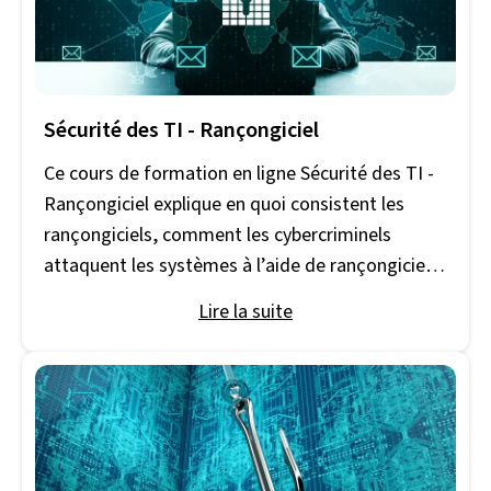
données sensibles au compte du cybercriminel.
Certaines attaques de ce type visent à soutirer
de l’argent, tandis que d’autres ciblent des
renseignements sensibles comme des relevés
fiscaux et des renseignements personnels
Sécurité des TI - Rançongiciel
identifiables.
Ce cours de formation en ligne Sécurité des TI -
Rançongiciel explique en quoi consistent les
rançongiciels, comment les cybercriminels
attaquent les systèmes à l’aide de rançongiciels,
ce que les services des TI et les employés
Lire la suite
peuvent faire pour réduire la probabilité
d’attaques par rançongiciel, et ce qu’ils
devraient faire si ce type d’attaque se produit.