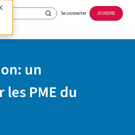
Se connecter
JOINDRE
ion: un
r les PME du