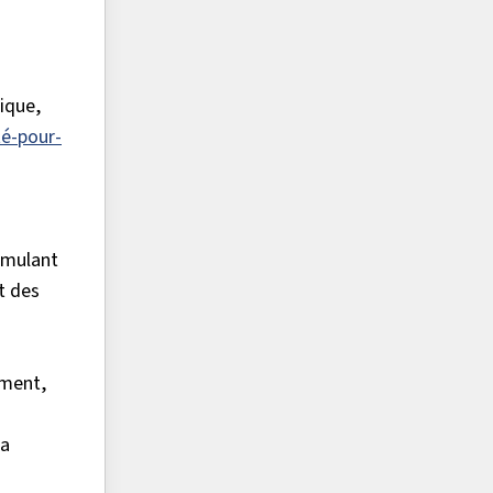
ique,
té-pour-
imulant
t des
.
ement,
la