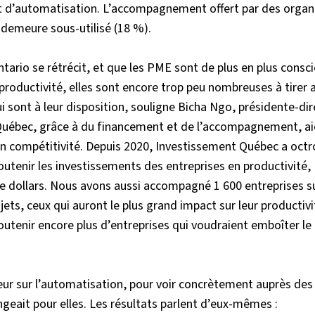
ojet d’automatisation. L’accompagnement offert par des orga
demeure sous-utilisé (18 %).
ntario se rétrécit, et que les PME sont de plus en plus consc
r productivité, elles sont encore trop peu nombreuses à tirer
sont à leur disposition, souligne Bicha Ngo, présidente-dir
Québec, grâce à du financement et de l’accompagnement, ai
 en compétitivité. Depuis 2020, Investissement Québec a oct
outenir les investissements des entreprises en productivité,
de dollars. Nous avons aussi accompagné 1 600 entreprises su
jets, ceux qui auront le plus grand impact sur leur productiv
soutenir encore plus d’entreprises qui voudraient emboîter le
deur sur l’automatisation, pour voir concrètement auprès des
angeait pour elles. Les résultats parlent d’eux-mêmes :