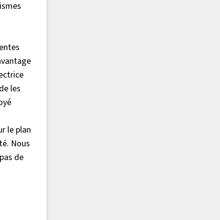
nismes
ientes
 avantage
ectrice
de les
royé
r le plan
ité. Nous
 pas de