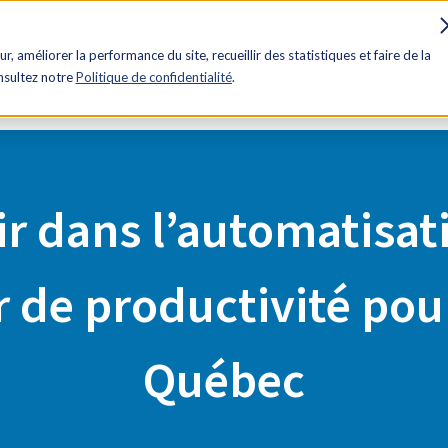
es
Influence
Rabais
Avantages
Contactez-nous
ur, améliorer la performance du site, recueillir des statistiques et faire de la
onsultez notre
Politique de confidentialité
.
 un accélérateur de productivité pour les PME du Québec
ir dans l’automatisat
r de productivité pou
Québec