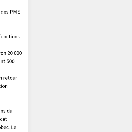
s des PME
fonctions
ron 20 000
int 500
un retour
tion
ons du
 cet
ébec. Le