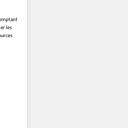
comptant
er les
ources