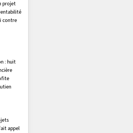
 projet
entabilité
i contre
n : huit
ncière
ofite
utien
ojets
ait appel