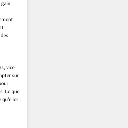
 gain
ivement
nt
n des
s, vice-
mpter sur
pour
us. Ce que
qu’elles :