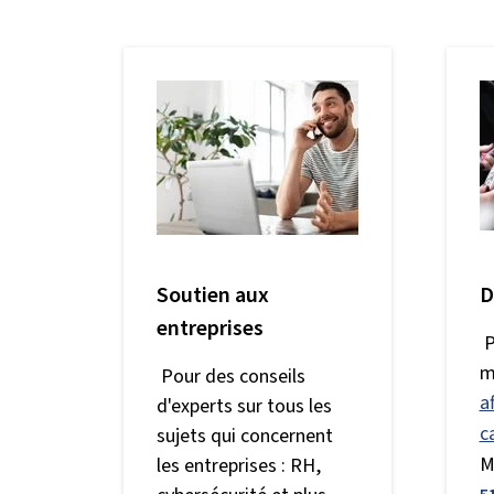
Soutien aux
D
entreprises
P
m
Pour des conseils
a
d'experts sur tous les
c
sujets qui concernent
M
les entreprises : RH,