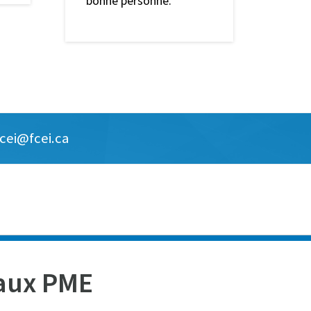
bonne personne.
fcei@fcei.ca
aux PME