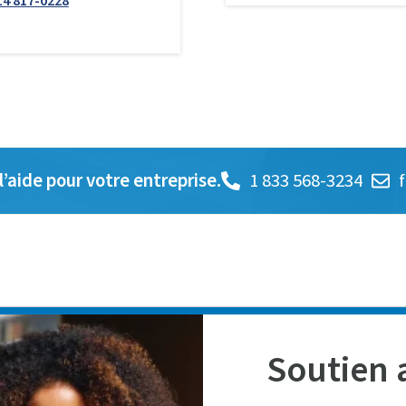
14 817-0228
’aide pour votre entreprise.
1 833 568-3234
Soutien 