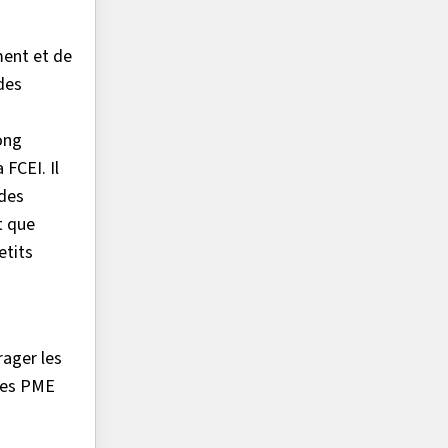
ment et de
des
ong
FCEI. Il
 des
t que
etits
rager les
 les PME