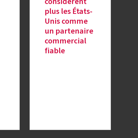
considèrent
plus les États-
Unis comme
un partenaire
commercial
fiable