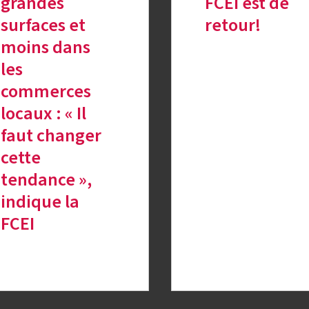
grandes
FCEI est de
surfaces et
retour!
moins dans
les
commerces
locaux : « Il
faut changer
cette
tendance »,
indique la
FCEI