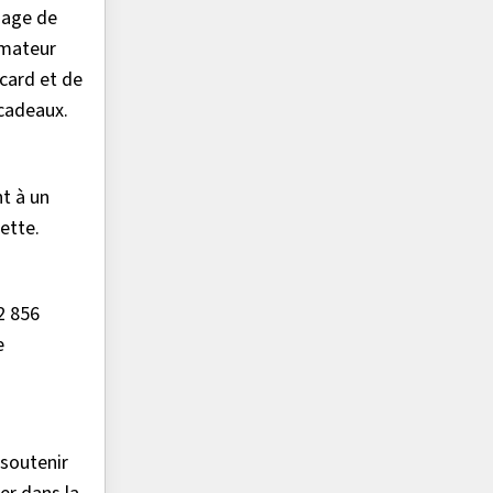
sage de
mmateur
card et de
-cadeaux.
nt à un
ette.
2 856
e
 soutenir