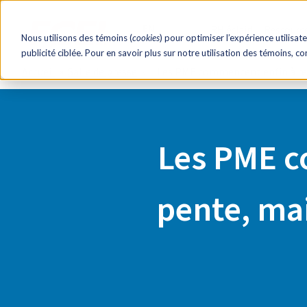
EN
RH éclair!
Ressourc
Nous utilisons des témoins (
cookies
) pour optimiser l’expérience utilisate
publicité ciblée. Pour en savoir plus sur notre utilisation des témoins, c
Accueil
Salle de presse
Les PME commencent enfin à re
Les PME c
pente, ma