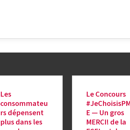
k
nkedIn
sur Twitter
Les
Le Concours
consommateu
#JeChoisisP
rs dépensent
E — Un gros
plus dans les
MERCI! de la