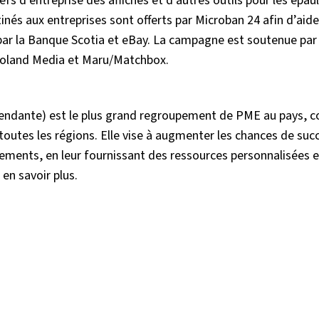
efs d’entreprise des affiches et d’autres outils pour les épaul
stinés aux entreprises sont offerts par Microban 24 afin d’aid
 par la Banque Scotia et eBay. La campagne est soutenue par 
roland Media et Maru/Matchbox.
épendante) est le plus grand regroupement de PME au pays, 
toutes les régions. Elle vise à augmenter les chances de suc
ments, en leur fournissant des ressources personnalisées et
 en savoir plus.