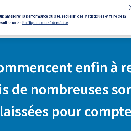
es
Influence
Rabais
Avantages
Contactez-nous
ur, améliorer la performance du site, recueillir des statistiques et faire de la
onsultez notre
Politique de confidentialité
.
monter la pente, mais de nombreuses sont toujours laissées pou
ommencent enfin à r
is de nombreuses son
laissées pour compt