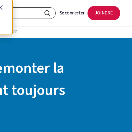
Se connecter
JOINDRE
r compte
emonter la
t toujours
e