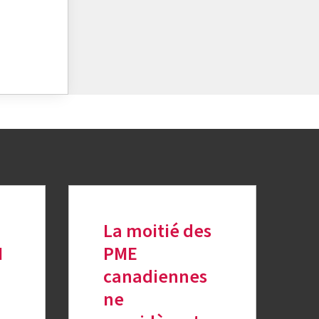
La moitié des
M
PME
canadiennes
ne