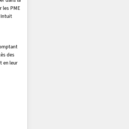
er dans la
er les PME
Intuit
comptant
cès des
 en leur