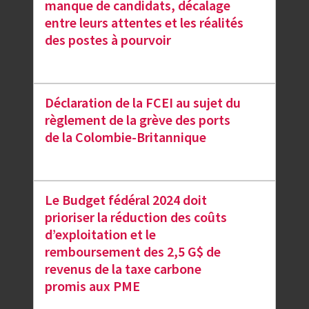
manque de candidats, décalage
entre leurs attentes et les réalités
des postes à pourvoir
Déclaration de la FCEI au sujet du
règlement de la grève des ports
de la Colombie-Britannique
Le Budget fédéral 2024 doit
prioriser la réduction des coûts
d’exploitation et le
remboursement des 2,5 G$ de
revenus de la taxe carbone
promis aux PME