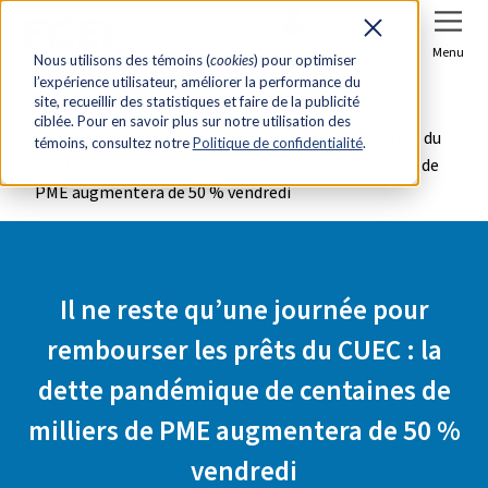
Se connecter
Joindre
Menu
Nous utilisons des témoins (
cookies
) pour optimiser
l’expérience utilisateur, améliorer la performance du
Accueil
Salle de presse
site, recueillir des statistiques et faire de la publicité
ciblée. Pour en savoir plus sur notre utilisation des
Il ne reste qu’une journée pour rembourser les prêts du
témoins, consultez notre
Politique de confidentialité
.
CUEC : la dette pandémique de centaines de milliers de
PME augmentera de 50 % vendredi
Il ne reste qu’une journée pour
rembourser les prêts du CUEC : la
dette pandémique de centaines de
milliers de PME augmentera de 50 %
vendredi