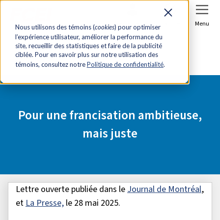
Se connecter
Joindre
Menu
Nous utilisons des témoins (
cookies
) pour optimiser
l’expérience utilisateur, améliorer la performance du
Accueil
Salle de presse
site, recueillir des statistiques et faire de la publicité
ciblée. Pour en savoir plus sur notre utilisation des
Pour une francisation ambitieuse, mais juste
témoins, consultez notre
Politique de confidentialité
.
Pour une francisation ambitieuse,
mais juste
Lettre ouverte publiée dans le
Journal de Montréal
,
et
La Presse,
le 28 mai 2025.