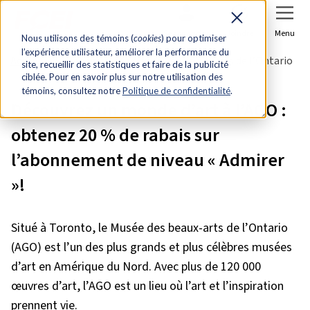
Se connecter
Joindre
Menu
Nous utilisons des témoins (
cookies
) pour optimiser
l’expérience utilisateur, améliorer la performance du
Accueil
Rabais
Le Musée des beaux-arts de l’Ontario
site, recueillir des statistiques et faire de la publicité
ciblée. Pour en savoir plus sur notre utilisation des
témoins, consultez notre
Politique de confidentialité
.
Découvrez un monde d’art à l’AGO :
obtenez 20 % de rabais sur
l’abonnement de niveau « Admirer
»!
Situé à Toronto, le Musée des beaux-arts de l’Ontario
(AGO) est l’un des plus grands et plus célèbres musées
d’art en Amérique du Nord. Avec plus de 120 000
œuvres d’art, l’AGO est un lieu où l’art et l’inspiration
prennent vie.