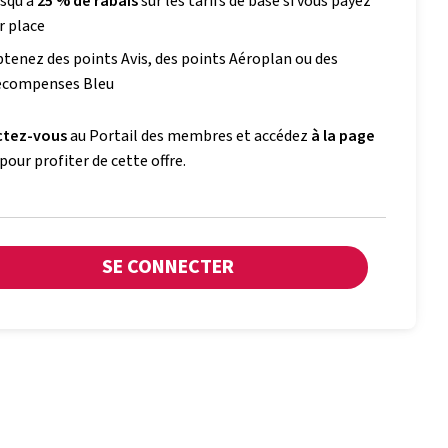
squ’à
25 % de rabais
sur les tarifs de base si vous payez
r place
tenez des points Avis, des points Aéroplan ou des
écompenses Bleu
ctez-vous
au Portail des membres et accédez
à la page
pour profiter de cette offre.
SE CONNECTER