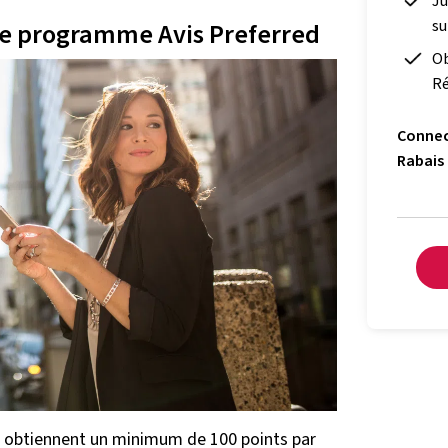
Ju
su
 le programme Avis Preferred
Ob
R
Conne
Rabais
 obtiennent un minimum de 100 points par