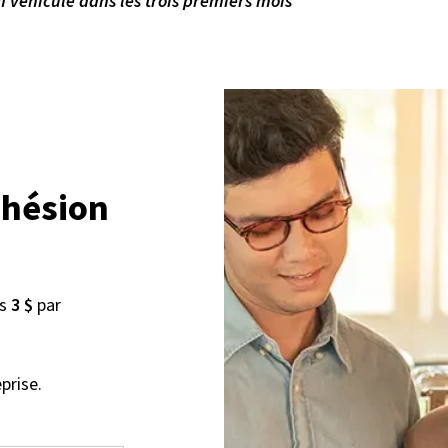
n véhicule dans les trois premiers mois
dhésion
us
3 $
par
prise.