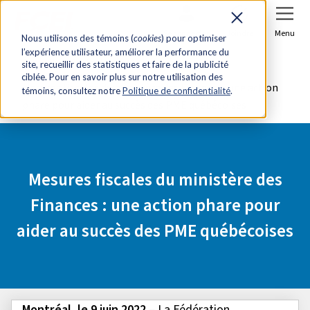
Se connecter
Joindre
Menu
Nous utilisons des témoins (
cookies
) pour optimiser
l’expérience utilisateur, améliorer la performance du
Accueil
Salle de presse
site, recueillir des statistiques et faire de la publicité
ciblée. Pour en savoir plus sur notre utilisation des
Mesures fiscales du ministère des Finances : une action
témoins, consultez notre
Politique de confidentialité
.
phare pour aider au succès des PME québécoises
Mesures fiscales du ministère des
Finances : une action phare pour
aider au succès des PME québécoises
Montréal, le 9 juin 2022
– La Fédération