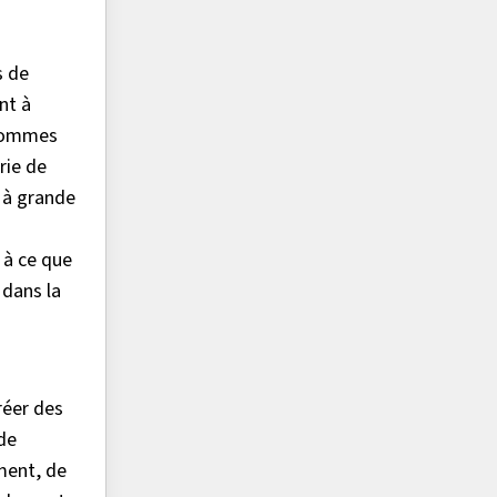
s de
nt à
 sommes
rie de
 à grande
 à ce que
 dans la
réer des
 de
ment, de