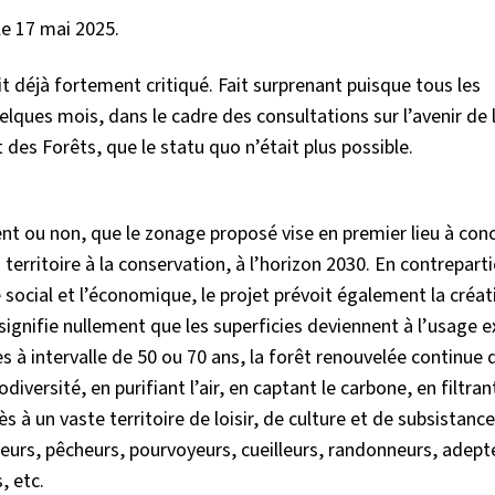
 le 17 mai 2025.
it déjà fortement critiqué. Fait surprenant puisque tous les
uelques mois, dans le cadre des consultations sur l’avenir de 
 des Forêts, que le statu quo n’était plus possible.
nt ou non, que le zonage proposé vise en premier lieu à conc
ritoire à la conservation, à l’horizon 2030. En contreparti
e social et l’économique, le projet prévoit également la créa
signifie nullement que les superficies deviennent à l’usage ex
es à intervalle de 50 ou 70 ans, la forêt renouvelée continue d
iversité, en purifiant l’air, en captant le carbone, en filtrant
s à un vaste territoire de loisir, de culture et de subsistance
seurs, pêcheurs, pourvoyeurs, cueilleurs, randonneurs, adep
, etc.