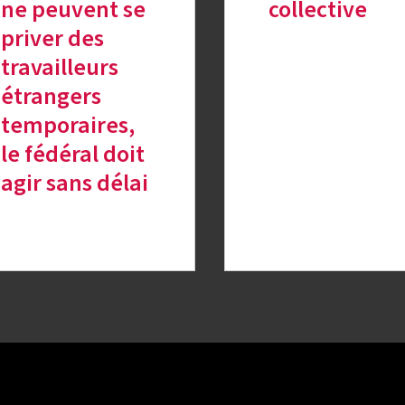
ne peuvent se
collective
priver des
travailleurs
étrangers
temporaires,
le fédéral doit
agir sans délai