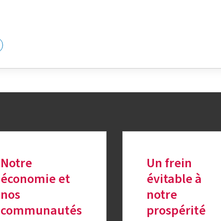
k
nkedIn
sur Twitter
Notre
Un frein
économie et
évitable à
nos
notre
communautés
prospérité