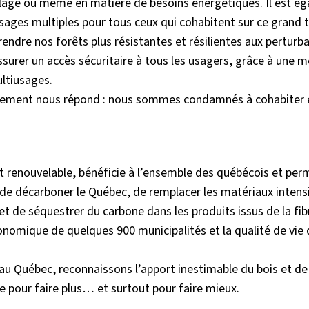
llage ou même en matière de besoins énergétiques. Il est é
usages multiples pour tous ceux qui cohabitent sur ce grand t
 rendre nos forêts plus résistantes et résilientes aux perturb
assurer un accès sécuritaire à tous les usagers, grâce à une m
ultiusages.
ernement nous répond : nous sommes condamnés à cohabiter 
 et renouvelable, bénéficie à l’ensemble des québécois et per
t de décarboner le Québec, de remplacer les matériaux intens
t de séquestrer du carbone dans les produits issus de la fib
conomique de quelques 900 municipalités et la qualité de vie
 au Québec, reconnaissons l’apport inestimable du bois et de
le pour faire plus… et surtout pour faire mieux.