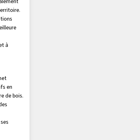
galement
erritoire.
ations
eilleure
et à
met
ifs en
re de bois.
 des
 ses