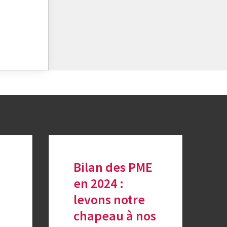
Bilan des PME
en 2024 :
levons notre
chapeau à nos