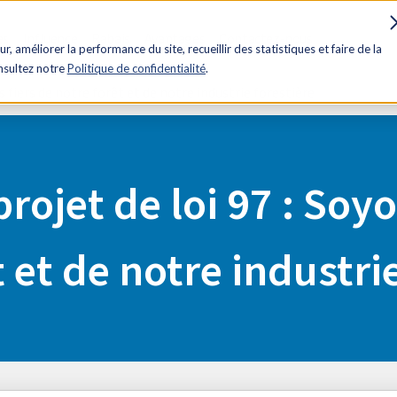
es
Influence
Rabais
Avantages
Contactez-nous
ur, améliorer la performance du site, recueillir des statistiques et faire de la
onsultez notre
Politique de confidentialité
.
s fiers de notre forêt et de notre industrie forestière
rojet de loi 97 : Soyo
 et de notre industri