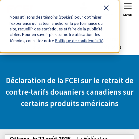
Se connecter
Joindre
Menu
Nous utilisons des témoins (
cookies
) pour optimiser
l’expérience utilisateur, améliorer la performance du
Accueil
Salle de presse
site, recueillir des statistiques et faire de la publicité
ciblée. Pour en savoir plus sur notre utilisation des
Déclaration de la FCEI sur le retrait de contre-tarifs
témoins, consultez notre
Politique de confidentialité
.
douaniers canadiens sur certains produits américains
Déclaration de la FCEI sur le retrait de
contre-tarifs douaniers canadiens sur
certains produits américains
Ottawa, le 22 août 2025
– La Fédération