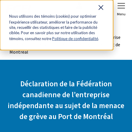
Se connecter
Joindre
Menu
Nous utilisons des témoins (
cookies
) pour optimiser
l’expérience utilisateur, améliorer la performance du
Accueil
Salle de presse
site, recueillir des statistiques et faire de la publicité
ciblée. Pour en savoir plus sur notre utilisation des
Déclaration de la Fédération canadienne de l’entreprise
témoins, consultez notre
Politique de confidentialité
.
indépendante au sujet de la menace de grève au Port de
Montréal
Déclaration de la Fédération
canadienne de l’entreprise
indépendante au sujet de la menace
de grève au Port de Montréal