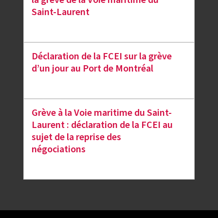
la grève de la Voie maritime du
Saint-Laurent
Déclaration de la FCEI sur la grève
d’un jour au Port de Montréal
Grève à la Voie maritime du Saint-
Laurent : déclaration de la FCEI au
sujet de la reprise des
négociations