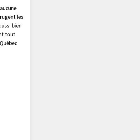
’aucune
grugent les
aussi bien
nt tout
, Québec