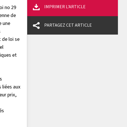
IMPRIMER L'ARTICLE
oi no 29
ienne de
ie une
PARTAGEZ CET ARTICLE
s
 de loi se
el
iques et
s
 liées aux
eur prix,
és