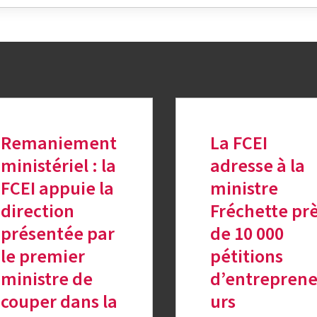
Remaniement
La FCEI
ministériel : la
adresse à la
FCEI appuie la
ministre
direction
Fréchette pr
présentée par
de 10 000
le premier
pétitions
ministre de
d’entrepren
couper dans la
urs