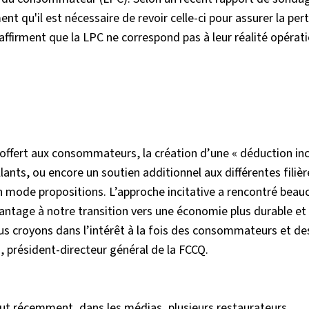
t qu'il est nécessaire de revoir celle-ci pour assurer la per
 affirment que la LPC ne correspond pas à leur réalité opérat
» offert aux consommateurs, la création d’une « déduction inc
illants, ou encore un soutien additionnel aux différentes filiè
 mode propositions. L’approche incitative a rencontré beau
vantage à notre transition vers une économie plus durable et c
us croyons dans l’intérêt à la fois des consommateurs et de
d, président-directeur général de la FCCQ.
tout récemment, dans les médias, plusieurs restaurateurs