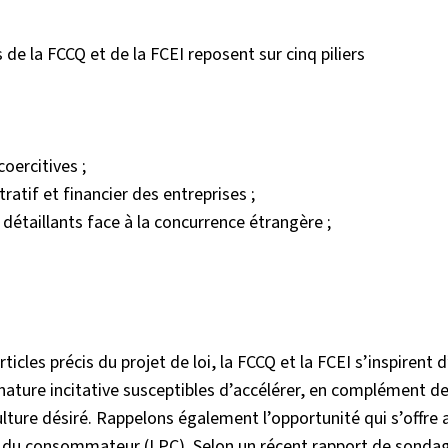
 la FCCQ et de la FCEI reposent sur cinq piliers
coercitives ;
ratif et financier des entreprises ;
 détaillants face à la concurrence étrangère ;
.
cles précis du projet de loi, la FCCQ et la FCEI s’inspirent
nature incitative susceptibles d’accélérer, en complément d
ture désiré. Rappelons également l’opportunité qui s’offre 
on du consommateur (LPC). Selon un récent rapport de sondag