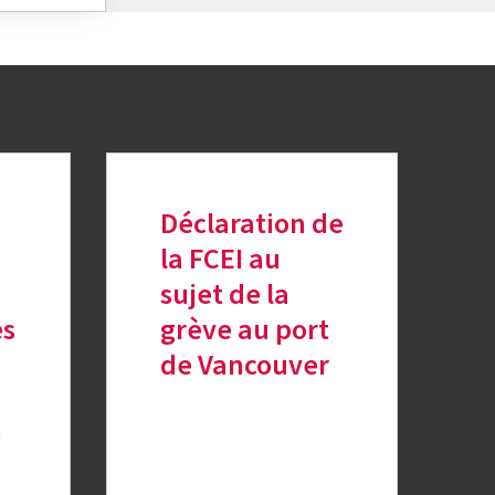
Déclaration de
la FCEI au
sujet de la
ès
grève au port
de Vancouver
e