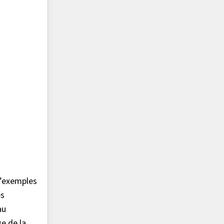
 d’exemples
es
au
e de la