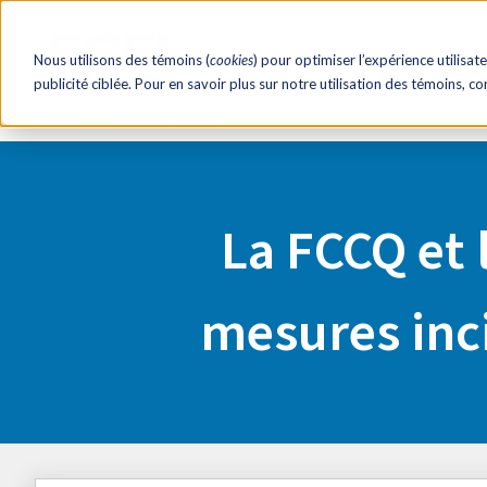
RH éclair!
Ressourc
Nous utilisons des témoins (
cookies
) pour optimiser l’expérience utilisate
publicité ciblée. Pour en savoir plus sur notre utilisation des témoins, c
Accueil
Salle de presse
La FCCQ et la FCEI demandent da
La FCCQ et
mesures inci