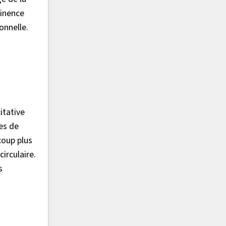
tinence
ionnelle.
itative
res de
coup plus
irculaire.
s