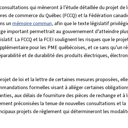
 consultations qui mèneront à l’étude détaillée du projet de l
ambres de commerce du Québec (FCCQ) et la Fédération canad
ans un
mémoire commun,
afin que le texte législatif privilég
irage important permettrait au gouvernement d’atteindre plu
latif. La FCCQ et la FCEI soulignent les risques que le projet
upplémentaire pour les PME québécoises, et ce sans qu’un ré
arabilité et de durabilité des produits électriques, électron
rojet de loi et la lettre de certaines mesures proposées, elle
ndations formelles visant à alléger certaines obligations
anties, aux délais de fourniture des pièces de rechange et à l
ment préconisées la tenue de nouvelles consultations et la
rincipaux projets de règlement qui détermineront les modalit