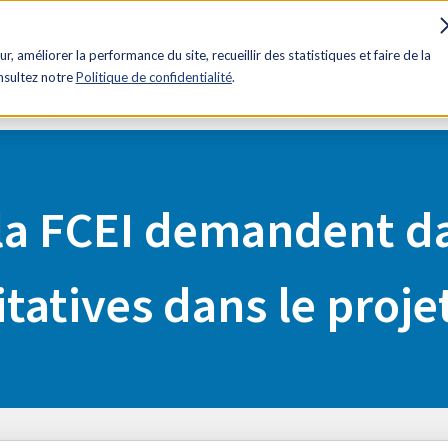
es
Influence
Rabais
Avantages
Contactez-nous
ur, améliorer la performance du site, recueillir des statistiques et faire de la
onsultez notre
Politique de confidentialité
.
vantage de mesures incitatives dans le projet de loi no 29
 la FCEI demandent d
tatives dans le projet