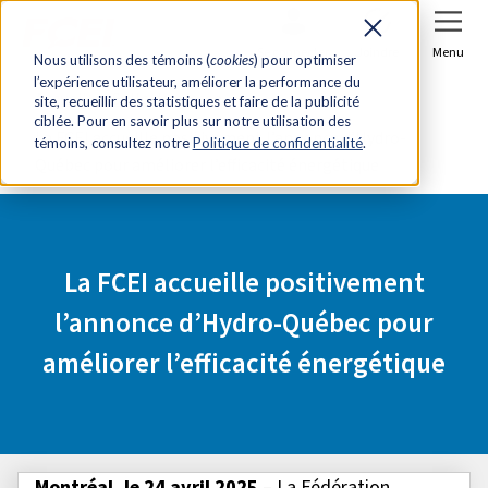
Se connecter
Joindre
Menu
Nous utilisons des témoins (
cookies
) pour optimiser
l’expérience utilisateur, améliorer la performance du
Accueil
Salle de presse
site, recueillir des statistiques et faire de la publicité
ciblée. Pour en savoir plus sur notre utilisation des
La FCEI accueille positivement l’annonce d’Hydro-
témoins, consultez notre
Politique de confidentialité
.
Québec pour améliorer l’efficacité énergétique
La FCEI accueille positivement
l’annonce d’Hydro-Québec pour
améliorer l’efficacité énergétique
Montréal, le 24 avril 2025
– La Fédération