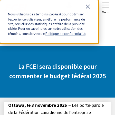
Se connecter
Joindre
Menu
Nous utilisons des témoins (
cookies
) pour optimiser
l’expérience utilisateur, améliorer la performance du
Accueil
Salle de presse
site, recueillir des statistiques et faire de la publicité
ciblée. Pour en savoir plus sur notre utilisation des
La FCEI sera disponible pour commenter le budget
témoins, consultez notre
Politique de confidentialité
.
fédéral 2025
La FCEI sera disponible pour
commenter le budget fédéral 2025
Ottawa, le 3 novembre 2025
− Les porte-parole
de la Fédération canadienne de l’entreprise