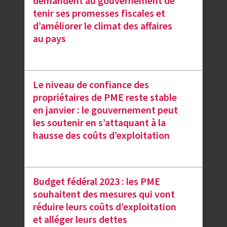
demandent au gouvernement de
tenir ses promesses fiscales et
d’améliorer le climat des affaires
au pays
Le niveau de confiance des
propriétaires de PME reste stable
en janvier : le gouvernement peut
les soutenir en s’attaquant à la
hausse des coûts d’exploitation
Budget fédéral 2023 : les PME
souhaitent des mesures qui vont
réduire leurs coûts d’exploitation
et alléger leurs dettes