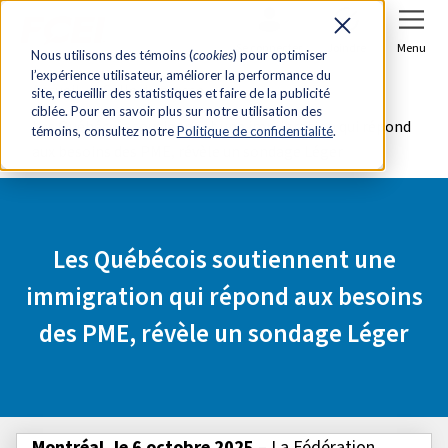
Se connecter
Joindre
Menu
Nous utilisons des témoins (
cookies
) pour optimiser
l’expérience utilisateur, améliorer la performance du
Accueil
Salle de presse
site, recueillir des statistiques et faire de la publicité
ciblée. Pour en savoir plus sur notre utilisation des
Les Québécois soutiennent une immigration qui répond
témoins, consultez notre
Politique de confidentialité
.
aux besoins des PME, révèle un sondage Léger
Les Québécois soutiennent une
immigration qui répond aux besoins
des PME, révèle un sondage Léger
Montréal, le 6 octobre 2025
– La Fédération