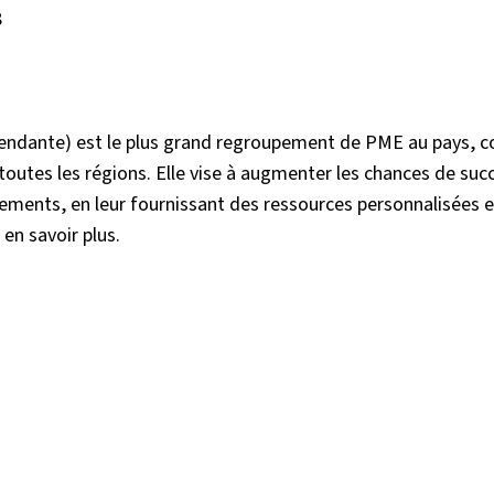
8
épendante) est le plus grand regroupement de PME au pays, 
toutes les régions. Elle vise à augmenter les chances de suc
ments, en leur fournissant des ressources personnalisées et
 en savoir plus.
k
nkedIn
sur Twitter