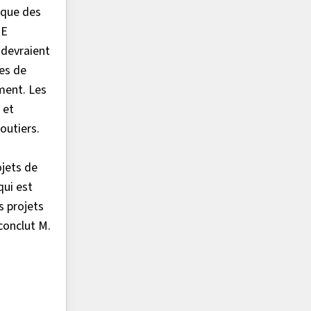
sque des
ME
 devraient
es de
ment. Les
 et
outiers.
ojets de
qui est
s projets
 conclut M.