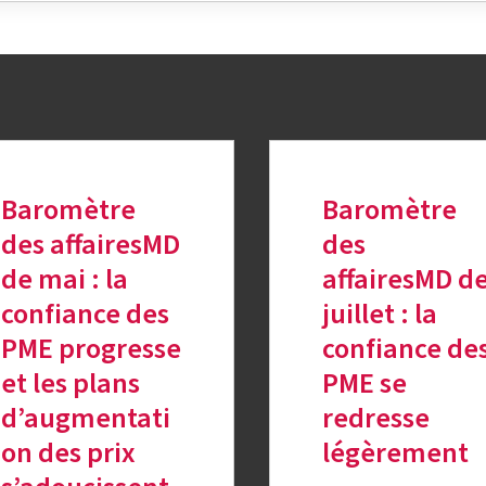
Baromètre
Baromètre
des affairesMD
des
de mai : la
affairesMD d
confiance des
juillet : la
PME progresse
confiance de
et les plans
PME se
d’augmentati
redresse
on des prix
légèrement