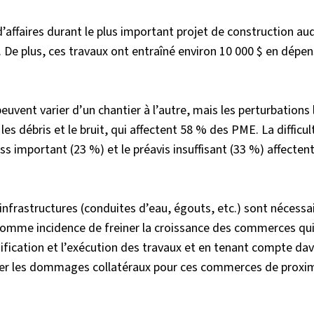
affaires durant le plus important projet de construction auq
 De plus, ces travaux ont entraîné environ 10 000 $ en dépe
euvent varier d’un chantier à l’autre, mais les perturbations 
es débris et le bruit, qui affectent 58 % des PME. La difficul
ss important (23 %) et le préavis insuffisant (33 %) affectent
 infrastructures (conduites d’eau, égouts, etc.) sont nécessa
 comme incidence de freiner la croissance des commerces qu
anification et l’exécution des travaux et en tenant compte d
imiter les dommages collatéraux pour ces commerces de proxim