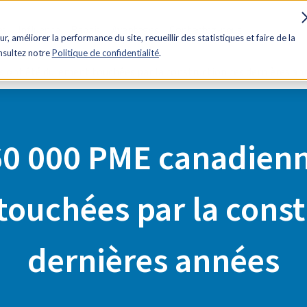
es
Influence
Rabais
Avantages
Contactez-nous
ur, améliorer la performance du site, recueillir des statistiques et faire de la
onsultez notre
Politique de confidentialité
.
s ont été durement touchées par la construction ces dernières an
60 000 PME canadienn
ouchées par la const
dernières années