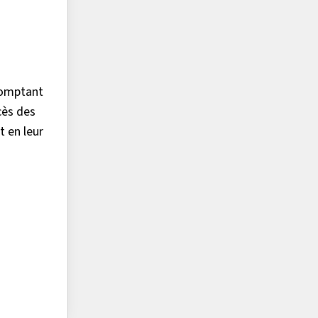
comptant
cès des
 en leur