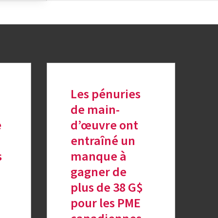
Les pénuries
de main-
e
d’œuvre ont
entraîné un
s
manque à
gagner de
plus de 38 G$
pour les PME