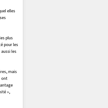
uel elles
nses
les plus
té pour les
 aussi les
ires, mais
i ont
avantage
ité »,