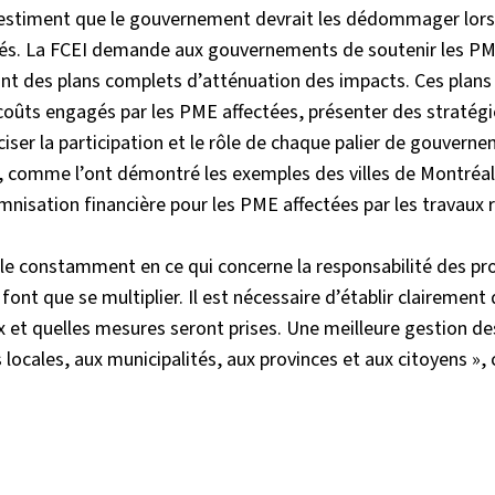
E estiment que le gouvernement devrait les dédommager lor
vités. La FCEI demande aux gouvernements de soutenir les P
ant des plans complets d’atténuation des impacts. Ces plans
oûts engagés par les PME affectées, présenter des stratégi
iser la participation et le rôle de chaque palier de gouverne
, comme l’ont démontré les exemples des villes de Montréal
isation financière pour les PME affectées par les travaux r
lle constamment en ce qui concerne la responsabilité des pr
nt que se multiplier. Il est nécessaire d’établir clairement 
 et quelles mesures seront prises. Une meilleure gestion de
s locales, aux municipalités, aux provinces et aux citoyens »,