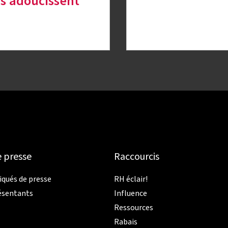
s’adoucissent
e presse
Raccourcis
ués de presse
RH éclair!
ésentants
Influence
Ressources
Rabais