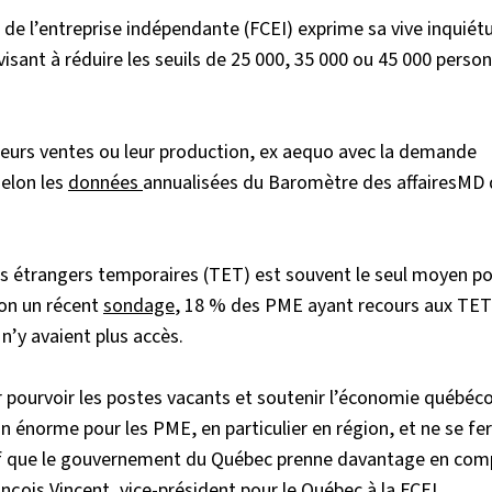
e l’entreprise indépendante (FCEI) exprime sa vive inquiét
sant à réduire les seuils de
25 000, 35 000 ou 45 000 perso
leurs ventes ou leur production, ex aequo avec la demande
selon les
données
annualisées du Baromètre des affairesMD 
eurs étrangers temporaires (TET) est souvent le seul moyen p
lon un récent
sondage
, 18 % des PME ayant recours aux TET
 n’y avaient plus accès.
 pourvoir les postes vacants et soutenir l’économie québéco
on énorme pour les PME, en particulier en région, et ne se fe
atif que le gouvernement du Québec prenne davantage en com
ançois Vincent, vice-président pour le Québec à la FCEI.