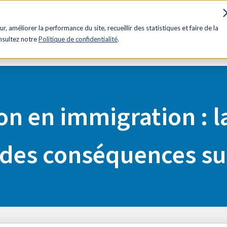
es
Influence
Rabais
Avantages
Contactez-nous
ur, améliorer la performance du site, recueillir des statistiques et faire de la
onsultez notre
Politique de confidentialité
.
 FCEI est inquiète des conséquences sur les PME
on en immigration : l
 des conséquences su