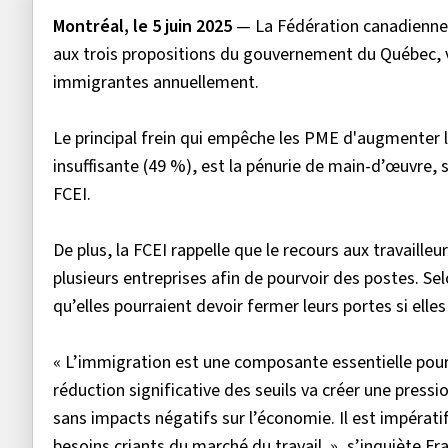
Montréal, le 5 juin 2025
— La Fédération canadienne d
aux trois propositions du gouvernement du Québec, vi
immigrantes
annuellement.
Le principal frein qui empêche les PME d'augmenter 
insuffisante (49 %), est la pénurie de main-d’œuvre, 
FCEI.
De plus, la FCEI rappelle que le recours aux travaill
plusieurs entreprises afin de pourvoir des postes. Se
qu’elles pourraient devoir fermer leurs portes si elles
« L’immigration est une composante essentielle pour
réduction significative des seuils va créer une pressi
sans impacts négatifs sur l’économie. Il est impér
besoins criants du marché du travail. », s’inquiète Fr