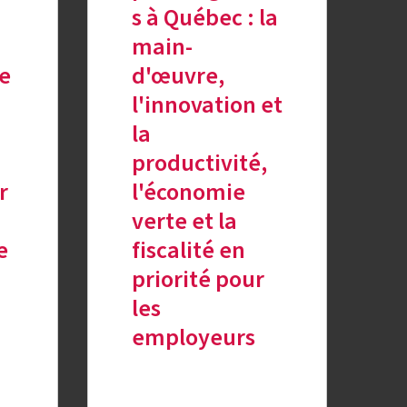
s à Québec : la
main-
e
d'œuvre,
l'innovation et
la
productivité,
r
l'économie
verte et la
e
fiscalité en
priorité pour
les
employeurs