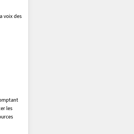
a voix des
comptant
er les
ources