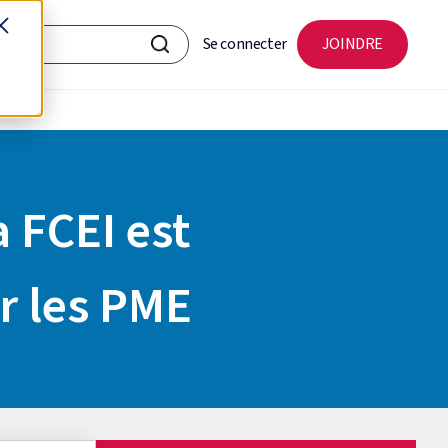
Se connecter
JOINDRE
a FCEI est
r les PME