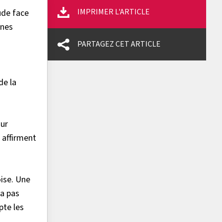
IMPRIMER L'ARTICLE
ude face
nnes
PARTAGEZ CET ARTICLE
de la
our
 affirment
ise. Une
ra pas
pte les