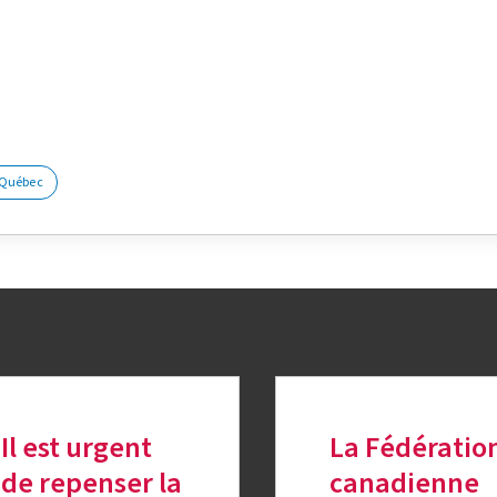
k
nkedIn
sur Twitter
Québec
Il est urgent
La Fédératio
de repenser la
canadienne