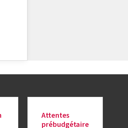
n
Attentes
prébudgétaire