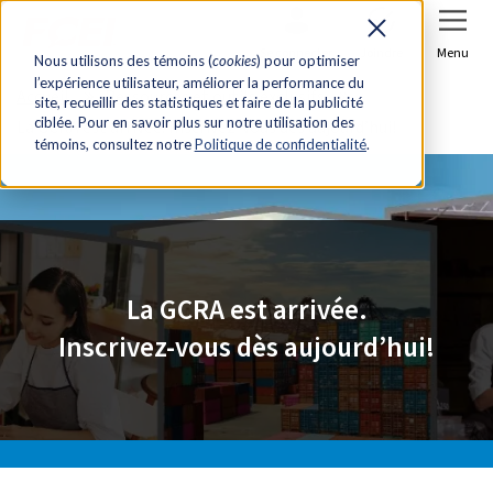
Se connecter
Joindre
Menu
Nous utilisons des témoins (
cookies
) pour optimiser
l’expérience utilisateur, améliorer la performance du
Accueil
Ressources et outils exclusifs
site, recueillir des statistiques et faire de la publicité
ciblée. Pour en savoir plus sur notre utilisation des
La GCRA est arrivée. Inscrivez-vous dès aujourd’hui!
témoins, consultez notre
Politique de confidentialité
.
La GCRA est arrivée.
Inscrivez-vous dès aujourd’hui!