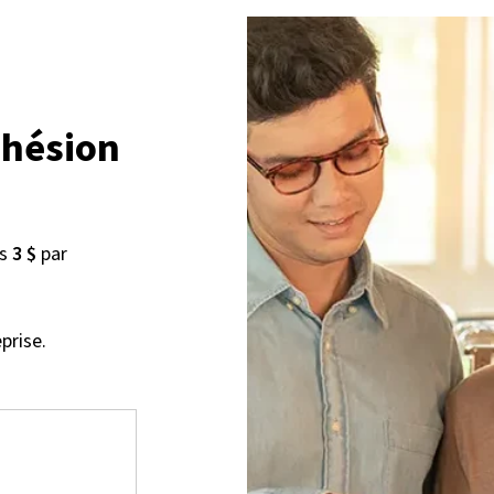
dhésion
us
3 $
par
prise.