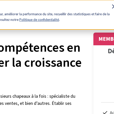
es
Influence
Rabais
Avantages
Contactez-nous
ur, améliorer la performance du site, recueillir des statistiques et faire de la
onsultez notre
Politique de confidentialité
.
MEMBR
compétences en
D
rer la croissance
ieurs chapeaux à la fois : spécialiste du
es ventes, et bien d’autres. Établir ses
Ac