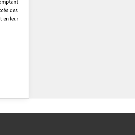
comptant
ccès des
 en leur