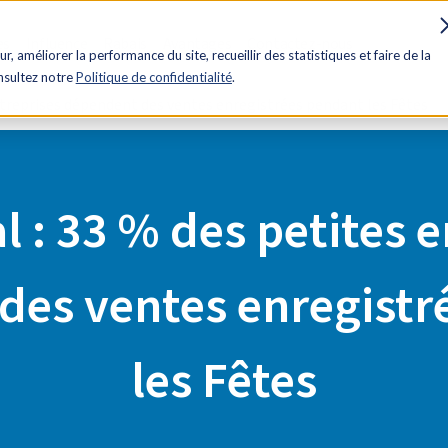
es
Influence
Rabais
Avantages
Contactez-nous
ur, améliorer la performance du site, recueillir des statistiques et faire de la
onsultez notre
Politique de confidentialité
.
entreprises dépendent des ventes enregistrées pendant les Fêtes
l : 33 % des petites 
des ventes enregistr
les Fêtes