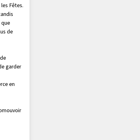
les Fêtes.
tandis
e que
lus de
 de
 de garder
erce en
romouvoir