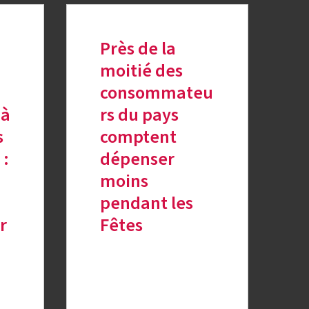
Près de la
moitié des
consommateu
 à
rs du pays
s
comptent
 :
dépenser
moins
pendant les
r
Fêtes