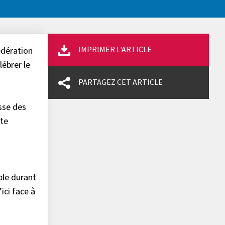
IMPRIMER L'ARTICLE
édération
lébrer le
PARTAGEZ CET ARTICLE
sse des
tte
ble durant
’ici face à