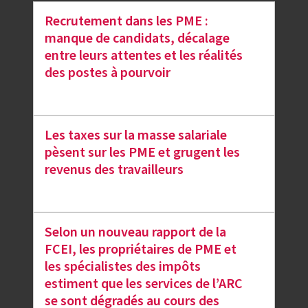
Recrutement dans les PME :
manque de candidats, décalage
entre leurs attentes et les réalités
des postes à pourvoir
Les taxes sur la masse salariale
pèsent sur les PME et grugent les
revenus des travailleurs
Selon un nouveau rapport de la
FCEI, les propriétaires de PME et
les spécialistes des impôts
estiment que les services de l’ARC
se sont dégradés au cours des