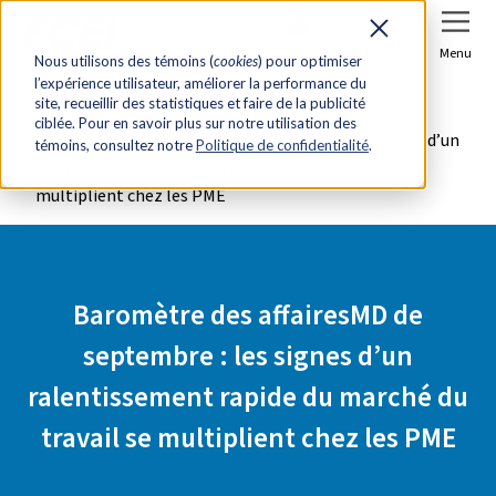
Se connecter
Joindre
Menu
Nous utilisons des témoins (
cookies
) pour optimiser
l’expérience utilisateur, améliorer la performance du
Accueil
Salle de presse
site, recueillir des statistiques et faire de la publicité
ciblée. Pour en savoir plus sur notre utilisation des
Baromètre des affairesMD de septembre : les signes d’un
témoins, consultez notre
Politique de confidentialité
.
ralentissement rapide du marché du travail se
multiplient chez les PME
Baromètre des affairesMD de
septembre : les signes d’un
ralentissement rapide du marché du
travail se multiplient chez les PME