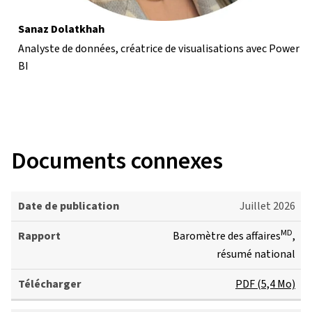
Sanaz Dolatkhah
Analyste de données, créatrice de visualisations avec Power
BI
Documents connexes
D
Juillet 2026
a
MD
Baromètre des affaires
,
t
résumé national
e
d
PDF (5,4 Mo)
e