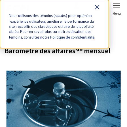
Se connecter
Joindre
Menu
Nous utilisons des témoins (
cookies
) pour optimiser
l’expérience utilisateur, améliorer la performance du
Accueil
Recherche et analyse économique
site, recueillir des statistiques et faire de la publicité
ciblée. Pour en savoir plus sur notre utilisation des
Baromètre des affairesᴹᴰ mensuel
témoins, consultez notre
Politique de confidentialité
.
Baromètre des affairesᴹᴰ mensuel