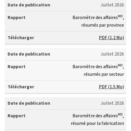
p
Juillet 2026
u
b
MD
Baromètre des affaires
,
li
R
résumés par province
c
a
PDF (1,2 Mo)
a
p
t
p
Juillet 2026
i
o
o
r
MD
Baromètre des affaires
,
n
t
Télécharger
résumés par secteur
PDF (1,5 Mo)
Juillet 2026
MD
Baromètre des affaires
,
résumé pour la fabrication