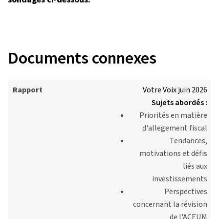
Documents connexes
R
Votre Voix juin 2026
a
Sujets abordés :
p
Priorités en matière
p
d'allegement fiscal
o
Tendances,
r
motivations et défis
t
Télécharger
liés aux
investissements
Perspectives
concernant la révision
de l'ACEUM