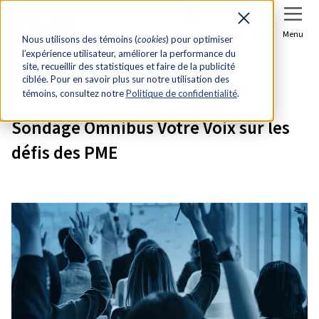
Se connecter
Joindre
Menu
Nous utilisons des témoins (
cookies
) pour optimiser
l’expérience utilisateur, améliorer la performance du
Accueil
Recherche et analyse économique
site, recueillir des statistiques et faire de la publicité
ciblée. Pour en savoir plus sur notre utilisation des
Sondage Omnibus Votre Voix sur les défis des PME
témoins, consultez notre
Politique de confidentialité
.
Sondage Omnibus Votre Voix sur les
défis des PME