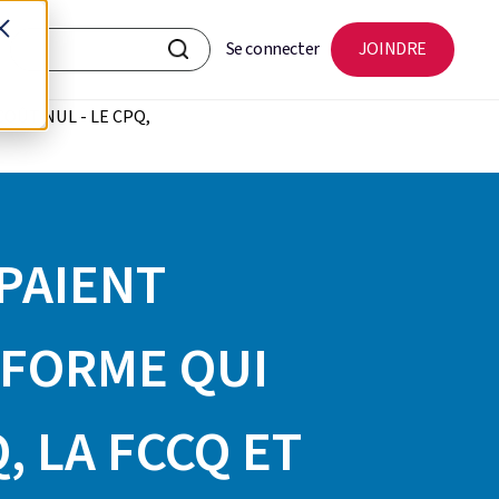
Se connecter
JOINDRE
COÛT NUL - LE CPQ,
PAIENT
ÉFORME QUI
, LA FCCQ ET