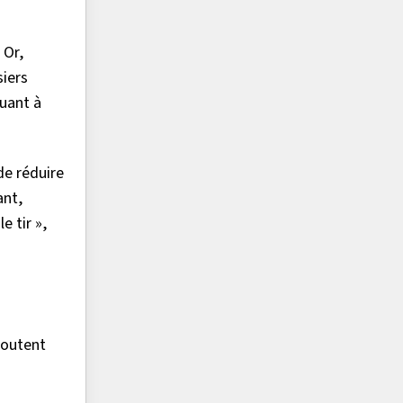
 Or,
siers
quant à
de réduire
ant,
e tir »,
joutent