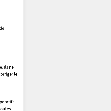
 de
. Ils ne
orriger le
poratifs
 toutes