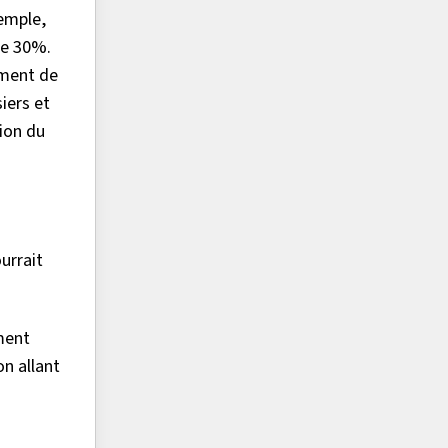
xemple,
de 30%.
ement de
iers et
tion du
urrait
ement
n allant