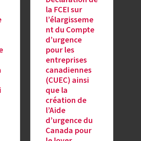
la FCEI sur
e
l’élargisseme
nt du Compte
d’urgence
e
pour les
entreprises
à
canadiennes
(CUEC) ainsi
i
que la
création de
l’Aide
d’urgence du
Canada pour
le loyer