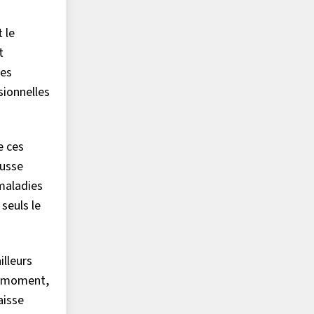
 le
t
les
sionnelles
e ces
ausse
 maladies
seuls le
illeurs
ce moment,
aisse