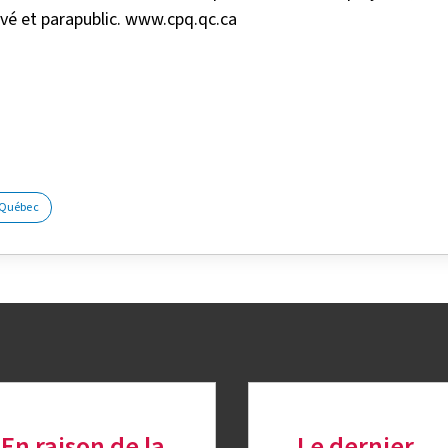
rivé et parapublic. www.cpq.qc.ca
k
nkedIn
sur Twitter
Québec
En raison de la
Le dernier