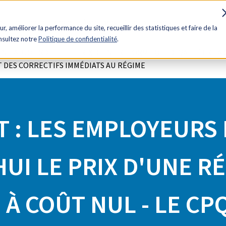
es
Influence
Rabais
Avantages
Contactez-nous
ur, améliorer la performance du site, recueillir des statistiques et faire de la
onsultez notre
Politique de confidentialité
.
ENT AUJOURD'HUI LE PRIX D'UNE RÉFORME QUI DEVAIT ÊTRE À 
T DES CORRECTIFS IMMÉDIATS AU RÉGIME
T : LES EMPLOYEURS 
UI LE PRIX D'UNE R
 À COÛT NUL - LE CPQ