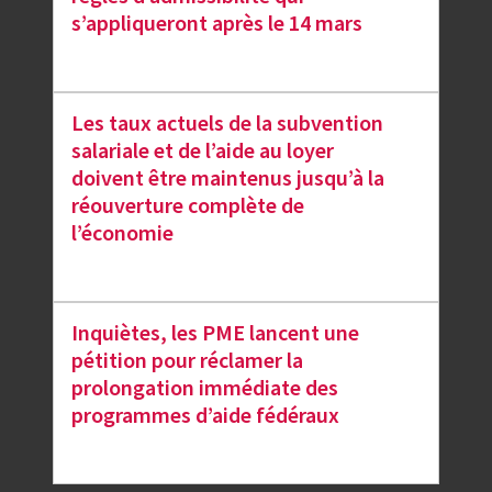
s’appliqueront après le 14 mars
Les taux actuels de la subvention
salariale et de l’aide au loyer
doivent être maintenus jusqu’à la
réouverture complète de
l’économie
Inquiètes, les PME lancent une
pétition pour réclamer la
prolongation immédiate des
programmes d’aide fédéraux