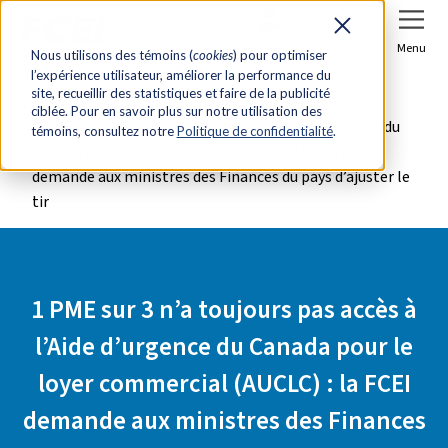
Se connecter
Joindre
Menu
Nous utilisons des témoins (
cookies
) pour optimiser
l’expérience utilisateur, améliorer la performance du
Accueil
Salle de presse
site, recueillir des statistiques et faire de la publicité
ciblée. Pour en savoir plus sur notre utilisation des
1 PME sur 3 n’a toujours pas accès à l’Aide d’urgence du
témoins, consultez notre
Politique de confidentialité
.
Canada pour le loyer commercial (AUCLC) : la FCEI
demande aux ministres des Finances du pays d’ajuster le
tir
1 PME sur 3 n’a toujours pas accès à
l’Aide d’urgence du Canada pour le
loyer commercial (AUCLC) : la FCEI
demande aux ministres des Finances