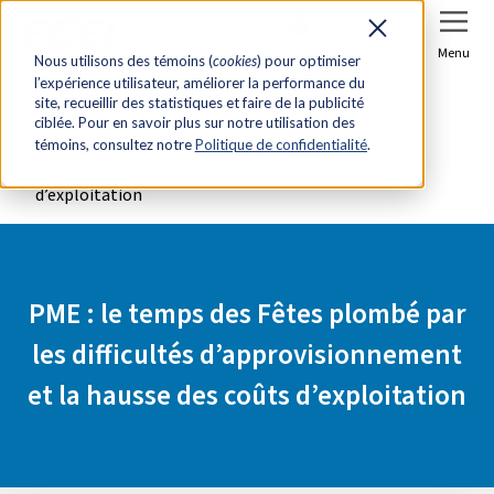
Se connecter
Joindre
Menu
Nous utilisons des témoins (
cookies
) pour optimiser
l’expérience utilisateur, améliorer la performance du
Accueil
Salle de presse
site, recueillir des statistiques et faire de la publicité
ciblée. Pour en savoir plus sur notre utilisation des
PME : le temps des Fêtes plombé par les difficultés
témoins, consultez notre
Politique de confidentialité
.
d’approvisionnement et la hausse des coûts
d’exploitation
PME : le temps des Fêtes plombé par
les difficultés d’approvisionnement
et la hausse des coûts d’exploitation