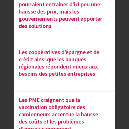
pourraient entraîner d’ici peu une
hausse des prix, mais les
gouvernements peuvent apporter
des solutions
Les coopératives d’épargne et de
crédit ainsi que les banques
régionales répondent mieux aux
besoins des petites entreprises
Les PME craignent que la
vaccination obligatoire des
camionneurs accentue la hausse
des coûts et les problèmes