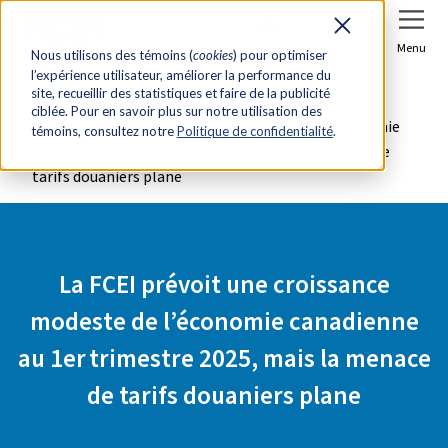
Se connecter
Joindre
Menu
Nous utilisons des témoins (
cookies
) pour optimiser
l’expérience utilisateur, améliorer la performance du
Accueil
Salle de presse
site, recueillir des statistiques et faire de la publicité
ciblée. Pour en savoir plus sur notre utilisation des
La FCEI prévoit une croissance modeste de l’économie
témoins, consultez notre
Politique de confidentialité
.
canadienne au 1er trimestre 2025, mais la menace de
tarifs douaniers plane
La FCEI prévoit une croissance
modeste de l’économie canadienne
au 1er trimestre 2025, mais la menace
de tarifs douaniers plane