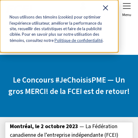
Se connecter
Joindre
Menu
Nous utilisons des témoins (
cookies
) pour optimiser
l’expérience utilisateur, améliorer la performance du
Accueil
Salle de presse
site, recueillir des statistiques et faire de la publicité
ciblée. Pour en savoir plus sur notre utilisation des
Le Concours #JeChoisisPME — Un gros MERCI! de la
témoins, consultez notre
Politique de confidentialité
.
FCEI est de retour!
Le Concours #JeChoisisPME — Un
gros MERCI! de la FCEI est de retour!
Montréal, le 2 octobre 2023
— La Fédération
canadienne de l’entreprise indépendante (FCEI)