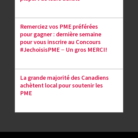
Remerciez vos PME préférées
pour gagner : dernière semaine
pour vous inscrire au Concours
#JechoisisPME − Un gros MERCI!
La grande majorité des Canadiens
achètent local pour soutenir les
PME