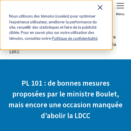
Se connecter
Joindre
Menu
Nous utilisons des témoins (
cookies
) pour optimiser
l’expérience utilisateur, améliorer la performance du
Accueil
Salle de presse
site, recueillir des statistiques et faire de la publicité
ciblée. Pour en savoir plus sur notre utilisation des
PL 101 : de bonnes mesures proposées par le ministre
témoins, consultez notre
Politique de confidentialité
.
Boulet, mais encore une occasion manquée d’abolir la
LDCC
PL 101 : de bonnes mesures
proposées par le ministre Boulet,
mais encore une occasion manquée
d’abolir la LDCC