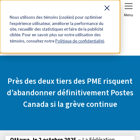
Se connecter
Joindre
Menu
Nous utilisons des témoins (
cookies
) pour optimiser
l’expérience utilisateur, améliorer la performance du
Accueil
Salle de presse
site, recueillir des statistiques et faire de la publicité
ciblée. Pour en savoir plus sur notre utilisation des
Près des deux tiers des PME risquent d’abandonner
témoins, consultez notre
Politique de confidentialité
.
définitivement Postes Canada si la grève continue
Près des deux tiers des PME risquent
d’abandonner définitivement Postes
Canada si la grève continue
Ottawa, le 2 octobre 2025
− La Fédération