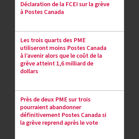
Déclaration de la FCEI sur la grève
à Postes Canada
Les trois quarts des PME
utiliseront moins Postes Canada
à l’avenir alors que le coût de la
grève atteint 1,6 milliard de
dollars
Près de deux PME sur trois
pourraient abandonner
définitivement Postes Canada si
la grève reprend après le vote