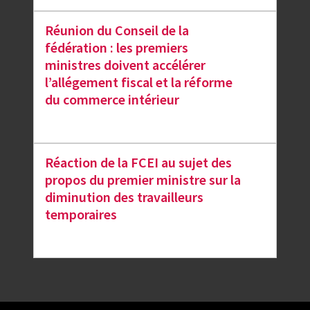
Réunion du Conseil de la
fédération : les premiers
ministres doivent accélérer
l’allégement fiscal et la réforme
du commerce intérieur
Réaction de la FCEI au sujet des
propos du premier ministre sur la
diminution des travailleurs
temporaires