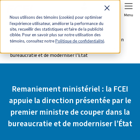
Se connecter
Joindre
Menu
Nous utilisons des témoins (
cookies
) pour optimiser
l’expérience utilisateur, améliorer la performance du
Accueil
Salle de presse
site, recueillir des statistiques et faire de la publicité
ciblée. Pour en savoir plus sur notre utilisation des
Remaniement ministériel : la FCEI appuie la direction
témoins, consultez notre
Politique de confidentialité
.
présentée par le premier ministre de couper dans la
bureaucratie et de moderniser l’État
Remaniement ministériel : la FCEI
appuie la direction présentée par le
premier ministre de couper dans la
bureaucratie et de moderniser l’État