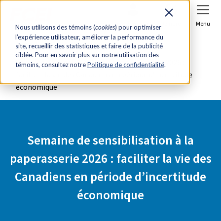
Se connecter
Joindre
Menu
Nous utilisons des témoins (
cookies
) pour optimiser
l’expérience utilisateur, améliorer la performance du
Accueil
Salle de presse
site, recueillir des statistiques et faire de la publicité
ciblée. Pour en savoir plus sur notre utilisation des
Semaine de sensibilisation à la paperasserie 2026 :
témoins, consultez notre
Politique de confidentialité
.
faciliter la vie des Canadiens en période d’incertitude
économique
Semaine de sensibilisation à la
paperasserie 2026 : faciliter la vie des
Canadiens en période d’incertitude
économique