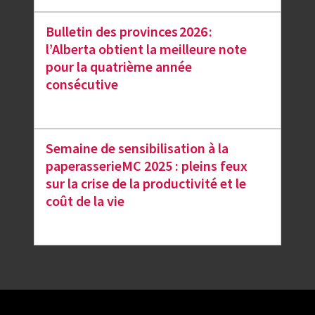
Bulletin des provinces 2026 :
l’Alberta obtient la meilleure note
pour la quatrième année
consécutive
Semaine de sensibilisation à la
paperasserieMC 2025 : pleins feux
sur la crise de la productivité et le
coût de la vie