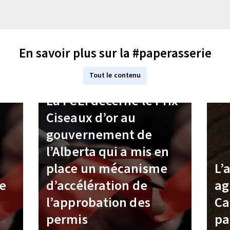
En savoir plus sur la #paperasserie
Tout le contenu
La FCEI décerne le Prix
Ciseaux d’or au
gouvernement de
l’Alberta qui a mis en
place un mécanisme
L’
e
d’accélération de
ag
l’approbation des
Ca
permis
pa