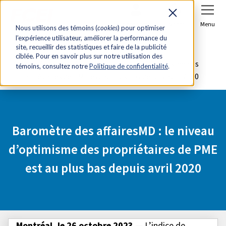
Se connecter
Joindre
Menu
Nous utilisons des témoins (
cookies
) pour optimiser
l’expérience utilisateur, améliorer la performance du
Accueil
Salle de presse
site, recueillir des statistiques et faire de la publicité
ciblée. Pour en savoir plus sur notre utilisation des
Baromètre des affairesMD : le niveau d’optimisme des
témoins, consultez notre
Politique de confidentialité
.
propriétaires de PME est au plus bas depuis avril 2020
Baromètre des affairesMD : le niveau
d’optimisme des propriétaires de PME
est au plus bas depuis avril 2020
Montréal, le 26 octobre 2023
— L’indice de