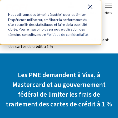
Se connecter
Joindre
Menu
Nous utilisons des témoins (
cookies
) pour optimiser
l’expérience utilisateur, améliorer la performance du
Accueil
Salle de presse
site, recueillir des statistiques et faire de la publicité
ciblée. Pour en savoir plus sur notre utilisation des
Les PME demandent à Visa, à Mastercard et au
témoins, consultez notre
Politique de confidentialité
.
gouvernement fédéral de limiter les frais de traitement
des cartes de crédit à 1 %
Les PME demandent à Visa, à
Mastercard et au gouvernement
fédéral de limiter les frais de
traitement des cartes de crédit à 1 %