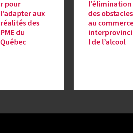
r pour
l’élimination
l’adapter aux
des obstacles
réalités des
au commerc
PME du
interprovinc
Québec
l de l’alcool