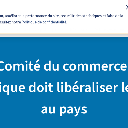
es
Influence
Rabais
Avantages
Contactez-nous
ur, améliorer la performance du site, recueillir des statistiques et faire de la
onsultez notre
Politique de confidentialité
.
térieur : la classe politique doit libéraliser les échanges au pay
Comité du commerce in
ique doit libéraliser
au pays