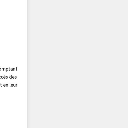
comptant
ccès des
 en leur