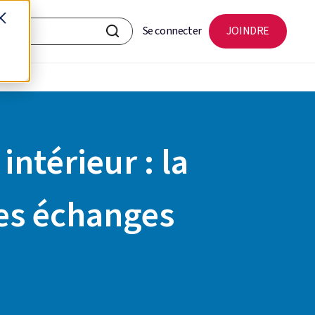
Se connecter
JOINDRE
s
térieur : la
 les échanges