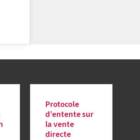
Protocole
x
d’entente sur
n
la vente
directe