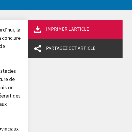
IMPRIMER L'ARTICLE
rd’hui, la
à conclure
 de
PARTAGEZ CET ARTICLE
bstacles
ture de
fois on
éerait des
 aux
ovinciaux