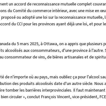
dement un accord de reconnaissance mutuelle complet couvran
ns du Comité du commerce intérieur, avec une mise en œuv
roposé ou adopté une loi sur la reconnaissance mutuelle, l
ccord du CCI pour les provinces ayant déjà une loi, et pour l
Canada du 5 mars 2025, à Ottawa, on a appris que plusieurs p
uits alcoolisés aux consommateurs, d’une province à l’autre. S
au consommateur de vins, de bières artisanales et de spirit
é de n’importe où au pays, mais oubliez ça pour l’alcool sa
ibution des produits alcoolisés date d’un autre siècle. Nous 
ire tomber les barrières interprovinciales. Il faut maintenant
 bien circuler », conclut François Vincent, vice-président, FCE