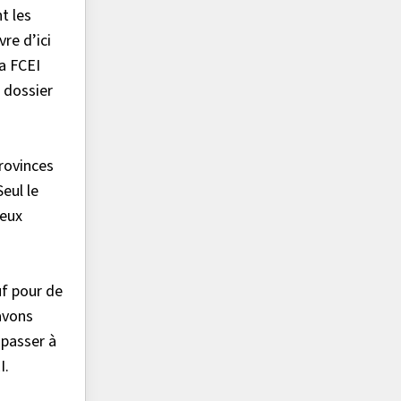
t les
re d’ici
a FCEI
e dossier
rovinces
eul le
ueux
uf pour de
avons
 passer à
I.