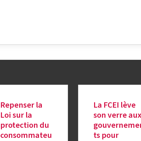
k
nkedIn
sur Twitter
Repenser la
La FCEI lève
Loi sur la
son verre au
protection du
gouverneme
consommateu
ts pour