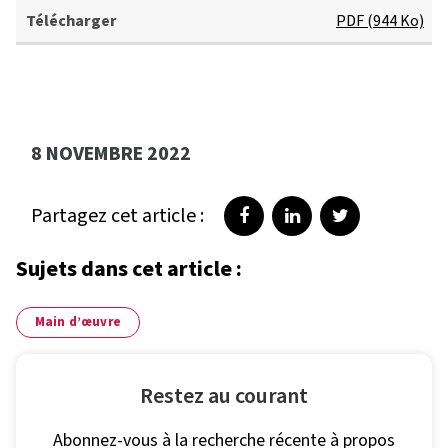
p
PDF (944 Ko)
u
b
li
R
c
a
a
p
8 NOVEMBRE 2022
t
p
i
o
Partagez cet article :
o
r
Partager sur Facebook
Partager sur LinkedI
Partager sur T
n
t
Télécharger
Sujets dans cet article :
Main d’œuvre
Restez au courant
Abonnez-vous à la recherche récente à propos