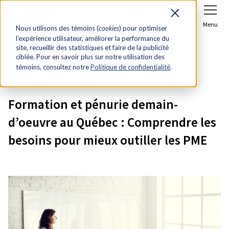
Se connecter
Joindre
Menu
Nous utilisons des témoins (
cookies
) pour optimiser
l’expérience utilisateur, améliorer la performance du
Accueil
Recherche et analyse économique
site, recueillir des statistiques et faire de la publicité
ciblée. Pour en savoir plus sur notre utilisation des
Formation et pénurie demain-d’oeuvre au Québec :
témoins, consultez notre
Politique de confidentialité
.
Comprendre les besoins pour mieux outiller les PME
Formation et pénurie demain-
d’oeuvre au Québec : Comprendre les
besoins pour mieux outiller les PME