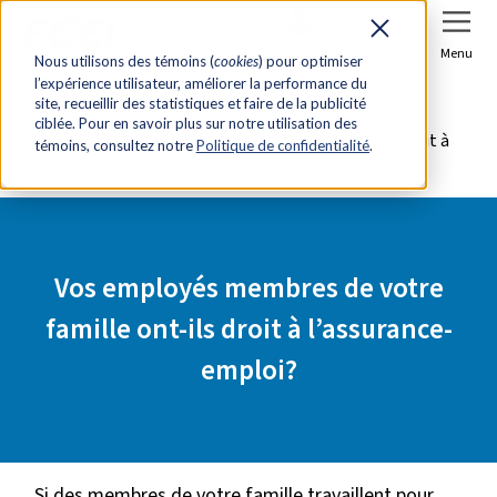
Se connecter
Joindre
Menu
Nous utilisons des témoins (
cookies
) pour optimiser
l’expérience utilisateur, améliorer la performance du
Accueil
Ressources
site, recueillir des statistiques et faire de la publicité
ciblée. Pour en savoir plus sur notre utilisation des
Vos employés membres de votre famille ont-ils droit à
témoins, consultez notre
Politique de confidentialité
.
l’assurance-emploi?
Vos employés membres de votre
famille ont-ils droit à l’assurance-
emploi?
Si des membres de votre famille travaillent pour