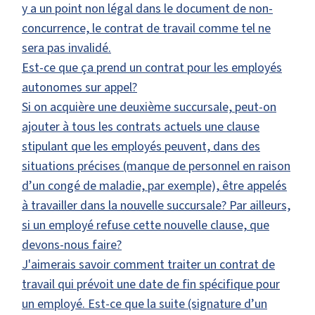
y a un point non légal dans le document de non-
concurrence, le contrat de travail comme tel ne
sera pas invalidé.
Est-ce que ça prend un contrat pour les employés
autonomes sur appel?
Si on acquière une deuxième succursale, peut-on
ajouter à tous les contrats actuels une clause
stipulant que les employés peuvent, dans des
situations précises (manque de personnel en raison
d’un congé de maladie, par exemple), être appelés
à travailler dans la nouvelle succursale? Par ailleurs,
si un employé refuse cette nouvelle clause, que
devons-nous faire?
J'aimerais savoir comment traiter un contrat de
travail qui prévoit une date de fin spécifique pour
un employé. Est-ce que la suite (signature d’un