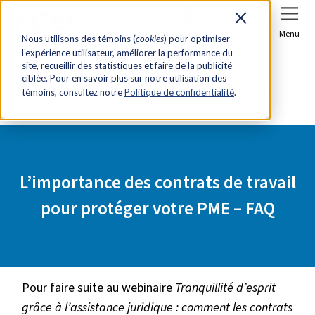
Se connecter
Joindre
Menu
Nous utilisons des témoins (
cookies
) pour optimiser
l’expérience utilisateur, améliorer la performance du
Accueil
Ressources
site, recueillir des statistiques et faire de la publicité
ciblée. Pour en savoir plus sur notre utilisation des
L’importance des contrats de travail pour protéger
témoins, consultez notre
Politique de confidentialité
.
votre PME – FAQ
L’importance des contrats de travail
pour protéger votre PME – FAQ
Pour faire suite au webinaire
Tranquillité d’esprit
grâce à l’assistance juridique : comment les contrats