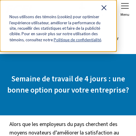
Se connecter
Joindre
Menu
Nous utilisons des témoins (
cookies
) pour optimiser
l’expérience utilisateur, améliorer la performance du
Accueil
Ressources
site, recueillir des statistiques et faire de la publicité
ciblée. Pour en savoir plus sur notre utilisation des
Semaine de travail de 4 jours : une bonne option pour
témoins, consultez notre
Politique de confidentialité
.
votre entreprise?
Semaine de travail de 4 jours : une
bonne option pour votre entreprise?
Alors que les employeurs du pays cherchent des
moyens novateurs d’améliorer la satisfaction au