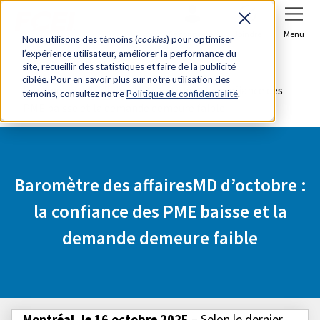
Se connecter
Joindre
Menu
Nous utilisons des témoins (
cookies
) pour optimiser
l’expérience utilisateur, améliorer la performance du
Accueil
Salle de presse
site, recueillir des statistiques et faire de la publicité
ciblée. Pour en savoir plus sur notre utilisation des
Baromètre des affairesMD d’octobre : la confiance des
témoins, consultez notre
Politique de confidentialité
.
PME baisse et la demande demeure faible
Baromètre des affairesMD d’octobre :
la confiance des PME baisse et la
demande demeure faible
Montréal, le 16 octobre 2025
– Selon le dernier