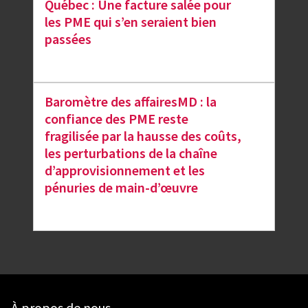
Québec : Une facture salée pour
les PME qui s’en seraient bien
passées
Baromètre des affairesMD : la
confiance des PME reste
fragilisée par la hausse des coûts,
les perturbations de la chaîne
d’approvisionnement et les
pénuries de main-d’œuvre