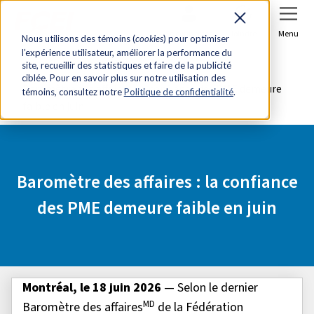
Se connecter
Joindre
Menu
Nous utilisons des témoins (
cookies
) pour optimiser
l’expérience utilisateur, améliorer la performance du
Accueil
Salle de presse
site, recueillir des statistiques et faire de la publicité
ciblée. Pour en savoir plus sur notre utilisation des
Baromètre des affaires : la confiance des PME demeure
témoins, consultez notre
Politique de confidentialité
.
faible en juin
Baromètre des affaires : la confiance
des PME demeure faible en juin
Montréal, le 18 juin 2026
— Selon le dernier
MD
Baromètre des affaires
de la Fédération