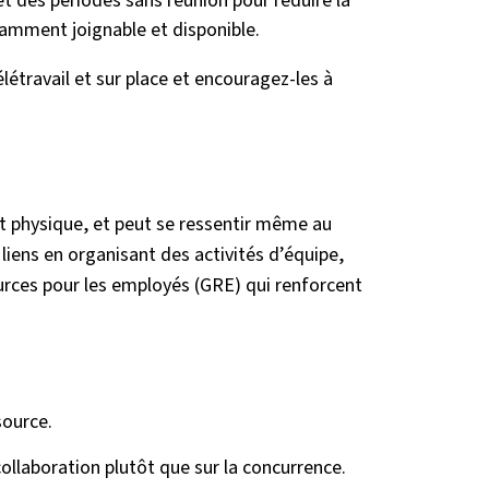
et des périodes sans réunion pour réduire la
stamment joignable et disponible.
étravail et sur place et encouragez-les à
et physique, et peut se ressentir même au
 liens en organisant des activités d’équipe,
ces pour les employés (GRE) qui renforcent
source.
collaboration plutôt que sur la concurrence.