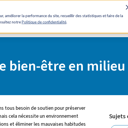
es
Influence
Rabais
Avantages
Contactez-nous
ur, améliorer la performance du site, recueillir des statistiques et faire de la
onsultez notre
Politique de confidentialité
.
avail
e bien-être en milieu 
ons tous besoin de soutien pour préserver
Sujets
mais cela nécessite un environnement
ations et éliminer les mauvaises habitudes