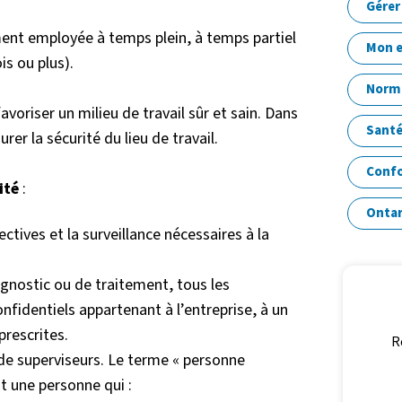
Gérer
ment employée à temps plein, à temps partiel
Mon e
is ou plus).
Norme
voriser un milieu de travail sûr et sain. Dans
Santé
rer la sécurité du lieu de travail.
Confo
rité
:
Ontar
ectives et la surveillance nécessaires à la
agnostic ou de traitement, tous les
identiels appartenant à l’entreprise, à un
rescrites.
R
 superviseurs. Le terme « personne
 une personne qui :